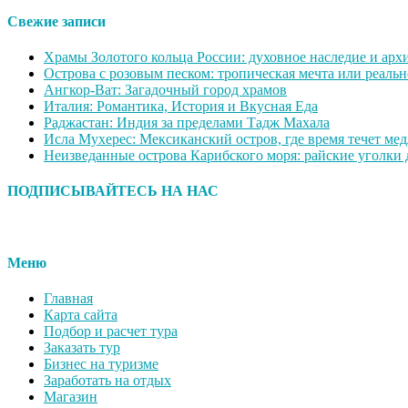
Свежие записи
Храмы Золотого кольца России: духовное наследие и арх
Острова с розовым песком: тропическая мечта или реальн
Ангкор-Ват: Загадочный город храмов
Италия: Романтика, История и Вкусная Еда
Раджастан: Индия за пределами Тадж Махала
Исла Мухерес: Мексиканский остров, где время течет ме
Неизведанные острова Карибского моря: райские уголки
ПОДПИСЫВАЙТЕСЬ НА НАС
Меню
Главная
Карта сайта
Подбор и расчет тура
Заказать тур
Бизнес на туризме
Заработать на отдых
Магазин