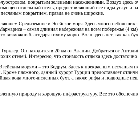
луостровом, покрытым зелеными насаждениями. Воздух здесь оче
змещен отдельный отель, предоставляющий все виды услуг и раз
с песчаным покрытием, правда не очень широкие.
еляющем Средиземное и Эгейское моря. Здесь много небольших з
Мармариса – самая длинная набережная на всем побережье (4 км
о возможно благодаря тихому морю. Волн здесь нет, так как бух
Турклер. Он находится в 20 км от Алании. Добраться от Антали
лохих отелей. Интересно, что стоимость отдыха здесь достаточно
Эгейским морями – это Бодрум. Здесь к прекрасным песчаным 
. Кроме пляжного, данный курорт Турции предоставляет отличн
йшая вода многочисленных бухт, а также рифы и подводные пеще
олепную природу и хорошую инфраструктуру. Все это обеспечив