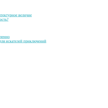
итектурное величие
ость?
дленно
 для искателей приключений