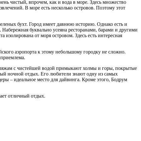
нь чистый, впрочем, как и вода в море. Здесь множество
влечений. В море есть несколько островов. Поэтому этот
еленых бухт. Город имеет давнюю историю. Однако есть и
). Набережная буквально усеяна ресторанами, барами и другими
та изолирована от моря островом. Здесь есть интересная
йского аэропорта к этому небольшому городку не сложно.
 приемлема.
пляжам с чистейшей водой примыкают холмы и горы, покрытые
ый ночной отдых. Его любители знают одну из самых
ры – идеальное место для дайвинга. Кроме этого, Бодрум
ает отличный отдых.