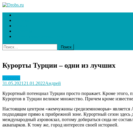
Skip
to
Drobs.ru
Ваш гид в мире туризма
Главная
content
Туризм
Отдых
Курорты
Достопримечательности
Найти:
Курорты Турции – одни из лучших
Курорты
31.05.2021
21.01.2022
Андрей
Курортный потенциал Турции просто поражает. Кроме этого, пр
Курортов в Турции великое множество. Причем кроме известне
Настоящим центром «жемчужины средиземноморья» является Ант
подходящие прямо к прибрежной зоне. Курортный сезон здесь д
международный аэровокзал, потому добираться сюда не составля
аквапарков. К тому же, город интересен своей историей.