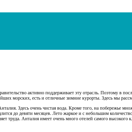
авительство активно поддерживает эту отрасль. Поэтому в после
йших морских, есть и отличные зимние курорты. Здесь мы расс
алия. Здесь очень чистая вода. Кроме того, на побережье мно
лится до девяти месяцев. Лето жаркое и с небольшим количество
ет труда. Анталия имеет очень много отелей самого высокого кла