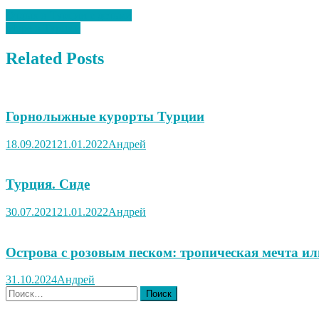
Навигация
Отдых в Турции с детьми
Море в Турции
по
записям
Related Posts
Горнолыжные курорты Турции
18.09.2021
21.01.2022
Андрей
Турция. Сиде
30.07.2021
21.01.2022
Андрей
Острова с розовым песком: тропическая мечта ил
31.10.2024
Андрей
Найти: