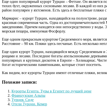
Еще один популярный курорт Турции – Фетхие. Он является по
тихих бухт, окруженных сосновыми лесами. В каждой из них ра
район популярен у яхтсменов. Есть здесь и бесплатные пляжи 
Мармарис – курорт Турции, находящийся на полуострове, разд
красивая современная часть. Одна из достопримечательностей 
заведениями. Причем находятся они непосредственно у воды. Эт
морская пещера, именуемая Фосфорлу.
Еще одним прекрасным курортом Средиземного моря, является 
Расстояние – 90 км. Пляжи здесь песчаные. Есть несколько неп
Еще один курорт Турции, находящийся между Средиземным и 
рощами и лесами. Последние богаты апельсиновыми деревьями
популярных и крупных дискотек в Европе – Хеликарнас. Чисте
богат историческими памятниками, которые стоит посетить.
Как видим, все курорты Турции имеют отличные пляжи, велик
Похожие записи:
Курорты Египта. Туры в Египет по лучшей цене
Французские Альпы
Турция. Сиде
Отели Турции. Кемер