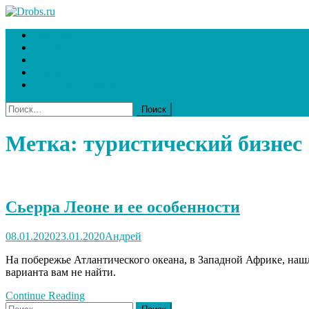
Skip
to
Drobs.ru
Ваш гид в мире туризма
Главная
content
Туризм
Отдых
Курорты
Достопримечательности
Найти:
Метка:
туристический бизнес
Сьерра Леоне и ее особенности
08.01.2020
23.01.2020
Андрей
На побережье Атлантического океана, в Западной Африке, нашл
варианта вам не найти.
Continue Reading
Найти: