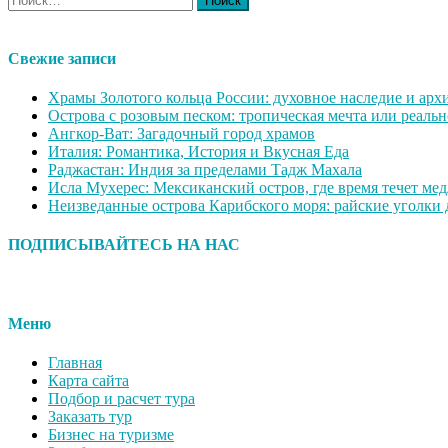
Свежие записи
Храмы Золотого кольца России: духовное наследие и арх
Острова с розовым песком: тропическая мечта или реальн
Ангкор-Ват: Загадочный город храмов
Италия: Романтика, История и Вкусная Еда
Раджастан: Индия за пределами Тадж Махала
Исла Мухерес: Мексиканский остров, где время течет ме
Неизведанные острова Карибского моря: райские уголки
ПОДПИСЫВАЙТЕСЬ НА НАС
Меню
Главная
Карта сайта
Подбор и расчет тура
Заказать тур
Бизнес на туризме