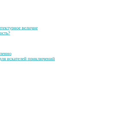
итектурное величие
ость?
дленно
 для искателей приключений