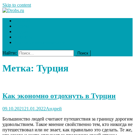
Skip to content
Drobs.ru
Ваш гид в мире туризма
Главная
Туризм
Отдых
Курорты
Достопримечательности
Найти:
Метка:
Турция
Как экономно отдохнуть в Турции
09.10.2021
21.01.2022
Андрей
Большинство людей считают путешествия за границу дорогим
удовольствием. Такое мнение свойственно тем, кто никогда не
путешествовал или не знает, как правильно это сделать. Те же,