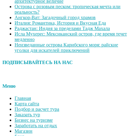
архитектурное величие
Острова с розовым песком: тропическая мечта или
реальность?
Ангкор-Ват: Загадочный город храмов
Италия: Романтика, История и Вкусная Еда
Раджастан: Индия за пределами Тадж Махала
Исла Мухерес: Мексиканский остров, где время течет
медленно
Неизведанные острова Карибского моря: райские
уголки для искателей приключений
ПОДПИСЫВАЙТЕСЬ НА НАС
Меню
Главная
Карта сайта
Подбор и расчет тура
Заказать тур
Бизнес на туризме
Заработать на отдых
Магазин