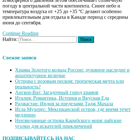
атмосферного давления летом обеспечивает солнечную
погоду в центральной части континента. Синее небо и
температура воздуха от +25 до +35 °С делают особенно
привлекательным для отдыха в Канаде период с середины
июня до сентября.
Continue Reading
Найти:
Свежие записи
Храмы Золотого кольца России: духовное наследие и
архитектурное величие
Острова с розовым песком: тропическая мечта или
реальность?
Ангкор-Ват: Загадочный город храмов
Италия: Романтика, История и Вкусная Еда
Раджастан: Индия за пределами Тадж Махала
Исла Мухерес: Мексиканский остров, где время течет
медленно
Неизведанные острова Карибского моря: райские
уголки для искателей приключений
ПОДПИСЫВАЙТЕСЬ НА НАС