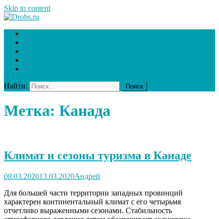
Skip to content
Drobs.ru
Ваш гид в мире туризма
Главная
Туризм
Отдых
Курорты
Достопримечательности
Найти:
Метка:
Канада
Климат и сезоны туризма в Канаде
08.03.2020
13.03.2020
Андрей
Для большей части территории западных провинций
характерен континентальный климат с его четырьмя
отчетливо выраженными сезонами. Стабильность