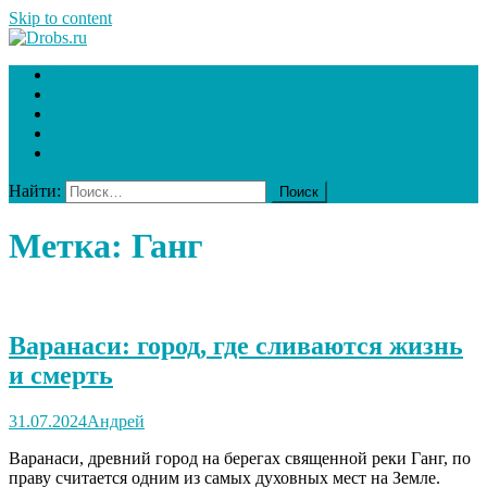
Skip to content
Drobs.ru
Ваш гид в мире туризма
Главная
Туризм
Отдых
Курорты
Достопримечательности
Найти:
Метка:
Ганг
Варанаси: город, где сливаются жизнь
и смерть
31.07.2024
Андрей
Варанаси, древний город на берегах священной реки Ганг, по
праву считается одним из самых духовных мест на Земле.