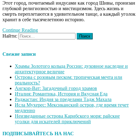
Этот город, почитаемый индусами как город Шивы, пронизан
глубокой религиозностью и мистицизмом. Здесь жизнь и
смерть переплетаются в удивительном танце, а каждый уголок
хранит в себе тысячелетнюю историю.
Continue Reading
Найти:
Свежие записи
Храмы Золотого кольца России: духовное наследие и
архитектурное величие
Острова с розовым песком: тропическая мечта или
реальность?
Ангкор-Ват: Загадочный город храмов
Италия: Романтика, История и Вкусная Еда
Раджастан: Индия за пределами Тадж Махала
Исла Мухерес: Мексиканский остров, где время течет
медленно
Неизведанные острова Карибского моря: райские
уголки для искателей приключений
ПОДПИСЫВАЙТЕСЬ НА НАС